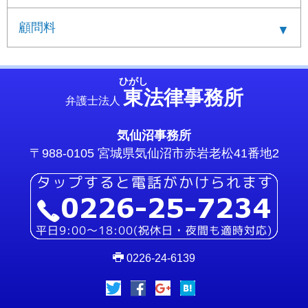
顧問料
ひがし
東
法律事務所
弁護士法人
気仙沼事務所
〒988-0105 宮城県気仙沼市赤岩老松41番地2
0226-24-6139