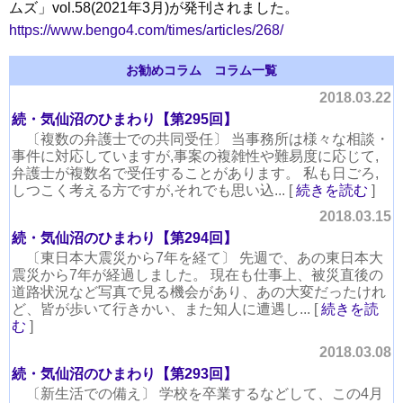
ムズ」vol.58(2021年3月)が発刊されました。
https://www.bengo4.com/times/articles/268/
お勧めコラム
コラム一覧
2018.03.22
続・気仙沼のひまわり【第295回】
〔複数の弁護士での共同受任〕 当事務所は様々な相談・
事件に対応していますが,事案の複雑性や難易度に応じて,
弁護士が複数名で受任することがあります。 私も日ごろ,
しつこく考える方ですが,それでも思い込... [
続きを読む
]
2018.03.15
続・気仙沼のひまわり【第294回】
〔東日本大震災から7年を経て〕 先週で、あの東日本大
震災から7年が経過しました。 現在も仕事上、被災直後の
道路状況など写真で見る機会があり、あの大変だったけれ
ど、皆が歩いて行きかい、また知人に遭遇し... [
続きを読
む
]
2018.03.08
続・気仙沼のひまわり【第293回】
〔新生活での備え〕 学校を卒業するなどして、この4月