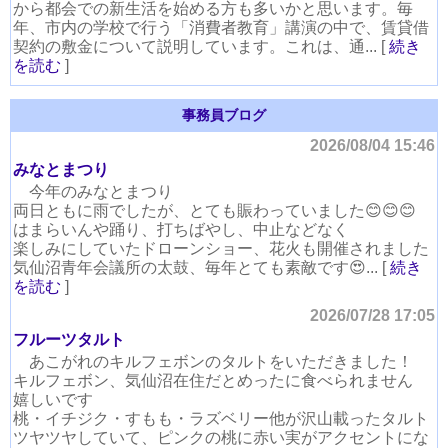
から都会での新生活を始める方も多いかと思います。毎
年、市内の学校で行う「消費者教育」講演の中で、賃貸借
契約の敷金について説明しています。これは、通... [
続き
を読む
]
事務員ブログ
2026/08/04 15:46
みなとまつり
今年のみなとまつり
両日ともに雨でしたが、とても賑わっていました😊😊😊
はまらいんや踊り、打ちばやし、中止などなく
楽しみにしていたドローンショー、花火も開催されました
気仙沼青年会議所の太鼓、毎年とても素敵です😍... [
続き
を読む
]
2026/07/28 17:05
フルーツタルト
あこがれのキルフェボンのタルトをいただきました！
キルフェボン、気仙沼在住だとめったに食べられません
嬉しいです
桃・イチジク・すもも・ラズベリー他が沢山載ったタルト
ツヤツヤしていて、ピンクの桃に赤い実がアクセントにな